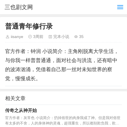
三也剧文网
普通青年修行录
iisanye
3周前
完本小说
35
官方作者：钟润 小说简介：主角刚脱离大学生活，
与你我一样普普通通，面对社会与洪流，还有暗中
的波涛汹涌，凭借着自己那一丝对未知世界的察
觉，慢慢成长。
相关文章
传奇之从神开始
官方作者：灰常色 小说简介：扔掉俗世的肉身我成了神。但是我对俗世
有太多的不舍，人的身体神的灵魂，超强重生，所以都别欺负我，欺负