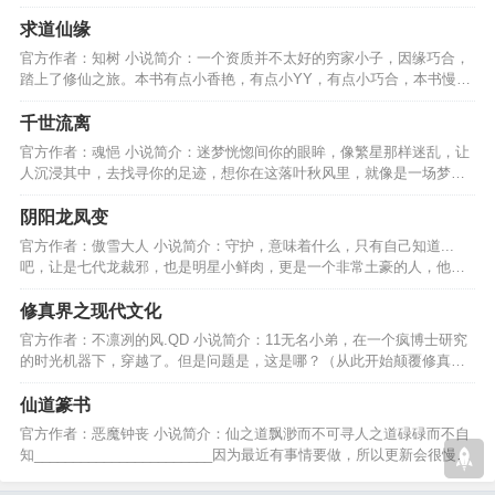
神是要被天道诅咒的。…
求道仙缘
官方作者：知树 小说简介：一个资质并不太好的穷家小子，因缘巧合，
踏上了修仙之旅。本书有点小香艳，有点小YY，有点小巧合，本书慢热
型，可以养肥了再看！…
千世流离
官方作者：魂悒 小说简介：迷梦恍惚间你的眼眸，像繁星那样迷乱，让
人沉浸其中，去找寻你的足迹，想你在这落叶秋风里，就像是一场梦，
诉不尽忧肠别离…………
阴阳龙凤变
官方作者：傲雪大人 小说简介：守护，意味着什么，只有自己知道...
吧，让是七代龙裁邪，也是明星小鲜肉，更是一个非常土豪的人，他会
发生什么有趣故事呢？…
修真界之现代文化
官方作者：不凛冽的风.QD 小说简介：11无名小弟，在一个疯博士研究
的时光机器下，穿越了。但是问题是，这是哪？（从此开始颠覆修真界
世俗传统的修真之路）…
仙道篆书
官方作者：恶魔钟丧 小说简介：仙之道飘渺而不可寻人之道碌碌而不自
知_______________________因为最近有事情要做，所以更新会很慢，
喜欢的话可以慢慢看………