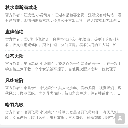
大地的一部地域残存。…
秋水寒断满城花
官方作者：江凌忆 小说简介：江湖本是包容之意，江湖没有对与错，没
有是与非；因情伤退隐六载，今贵公子重出江湖，是无端摊上的江湖
事，还是情伤的救赎………
虚碎仙绝
官方作者：雪0伤 小说简介：废灵根凭什么不能修仙，我要证明给别人
看，废灵根也能修仙。踏上仙道，灭仙屠魔。看看我们的主人翁，如何
证明给别人看、、、、、…
仙苍大陆
官方作者：笑面老虎 小说简介：凌洛作为一个普通的高中生，在一次上
学的路上为了救一个小女孩被车撞了。当他再次醒来之时，他发现了自
己来到了另外一个世界…
凡终逾阶
官方作者：奉君余生 小说简介：其为此少年。看春风喜，视夏蝉烦，观
秋风悲，顾冬雪叹。世之异类而起，新旧之言更迭，往者神话化也，或
举星火。凡终逾阶至大。…
暗羽九歌
官方作者：暗羽飞霜 小说简介：暗羽九歌是暗羽飞霜所作，有天凤剑
歌，次元恋歌，暗月风歌，鬼神哀歌，三界奇歌，神探耀歌，时空烈
歌，古仙瑶歌，灵传舞歌。…