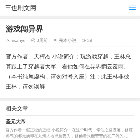
三也剧文网
游戏闯异界
iisanye
3周前
完本小说
39
官方作者：天枰杰 小说简介：玩游戏穿越，王林总
算跟上了穿越者大军。看他如何在异界翻云覆雨.
（本书纯属虚构，请勿对号入座）注：此王林非彼
王林，请勿误解
相关文章
圣元大帝
官方作者：假正经的正经 小说简介：在这个时代，修仙之路没落，修炼
邪气的邪元族却在九州大地肆意妄为，修仙者只能苦苦的在广阔的九州