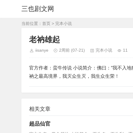
三也剧文网
当前位置：
首页
>
完本小说
老衲雄起
iisanye
2周前
(07-21)
完本小说
11
官方作者：蛮牛传说 小说简介：佛曰：“我不入
衲之最高境界，我灭众生灭，我生众生荣！
相关文章
超品仙官