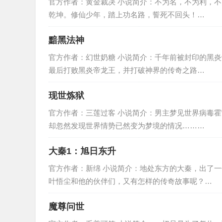
官方作者：黄金裁决 小说简介：不为名，不为利，
乾坤。修仙少年，踏上功名路，誓死不回头！…
黯黑法神
官方作者：幻世奶糖 小说简介：千年前被封印的黑
最后打败黑炎帝龙王，并打破神界的传奇之路…
现世炼狱
官方作者：三莲过客 小说简介：男主梦见世界病毒
却忽然发现世界情势已然变为梦境的情况………
大秦1：旭日东升
官方作者：新绵 小说简介：地处东方的大秦，出了
叶悟尘和他的伙伴们，又有怎样的传奇故事呢？…
魔尊问世