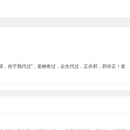
地狱，你于我代过”，老衲有过，众生代过，正亦邪，邪亦正！老