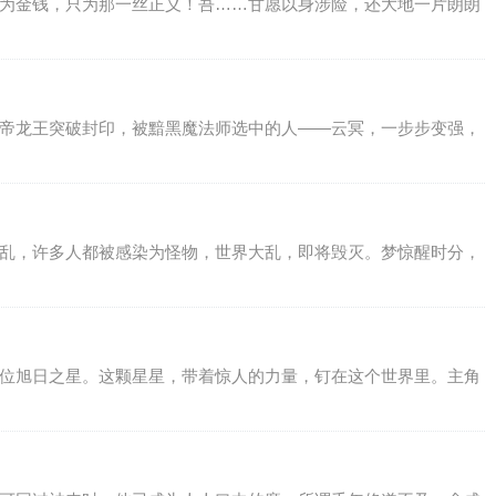
不为金钱，只为那一丝正义！吾……甘愿以身涉险，还大地一片朗朗
炎帝龙王突破封印，被黯黑魔法师选中的人——云冥，一步步变强，
霍乱，许多人都被感染为怪物，世界大乱，即将毁灭。梦惊醒时分，
一位旭日之星。这颗星星，带着惊人的力量，钉在这个世界里。主角