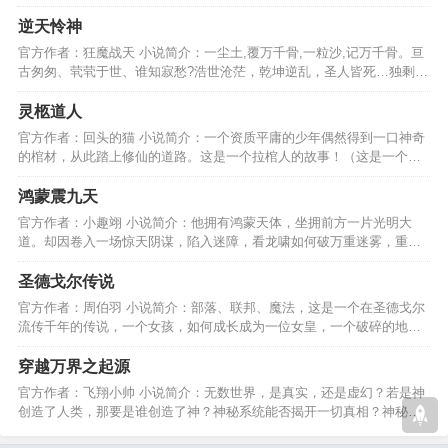
逆天怜神
官方作者：狂魔战天 小说简介：一尘土,覆万千骨,一粒沙,记万千骨。亘
古匆匆、茕茕于世、谁知寂愁?浩世沧茫，乾坤逆乱，圣人皆死…独剩…
一人，走那无尽路。…
灵柩道人
官方作者：回头的猫 小说简介：一个资质平庸的少年偶然得到一口神奇
的棺材，从此踏上修仙的道路。这是一个拉棺人的故事！（这是一个老
套且传统的修仙故事）…
鸿蒙震九天
官方作者：小趣翊 小说简介：他拥有鸿蒙天体，坐拥前方一片光明大
道。却因卷入一场惊天阴谋，陷入迷障，看龙啸如何破万重迷雾，重见
光明，终成就至尊鸿蒙。…
圣德戈尔传说
官方作者：周伯羽 小说简介：部落、联邦、魔法，这是一个在圣德戈尔
流传千年的传说，一个女孩，如何成长成为一位女皇，一个破碎的地方
怎样的统治才适合它？…
穿越万界之起源
官方作者：飞翔小帅 小说简介：无数世界，是真实，还是虚幻？若是神
创造了人类，那要是谁创造了神？神秘系统能否揭开一切真相？神秘少
年能否找到自己的归宿?…