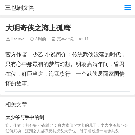
三也剧文网
大明奇侠之海上孤鹰
iisanye
3周前
完本小说
11
官方作者：少乙 小说简介：传统武侠没落的时代，
只有心中那最初的梦与幻想。明朝嘉靖年间，昏君
在位，奸臣当道，海寇横行。一个武侠层面家国情
怀的故事。
相关文章
大少爷与手中的剑
官方作者：包不要 小说简介：身为嫡仙李太玄的儿子，李大少爷却不会
任何武功，江湖之人都叹息其虎父犬子也，除了相貌没一点像其父，然