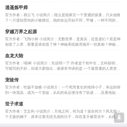
而事实真是如此吗………
逍遥炼甲师
官方作者：易云飞 小说简介：陆云是陆家庄一个普通的孩童，只从他救
了一只渡劫受伤的小狐狸后，他的命运开始不同，甲修，一种不同的修
真模式，希望大家喜欢…
穿越万界之起源
官方作者：飞翔小帅 小说简介：无数世界，是真实，还是虚幻？若是神
创造了人类，那要是谁创造了神？神秘系统能否揭开一切真相？神秘少
年能否找到自己的归宿?…
血龙大陆
官方作者：l筱树 小说简介：先说明一下:作者是个初中生，文科较弱，
可能写的不好，但请大家指出，谢谢本书讲的是:一个最普通的人类变成
天地间的王者的故事…
宠徒传
官方作者：吃饭不放糖 小说简介：一个死而复生的地球小子，幸运的得
到一块宠晶，成为一个宠徒，从此的命运便没有了轨迹……且看他如何
一步步追寻回家之路！…
世子求道
官方作者：艾足利 小说简介：天地之间，何为道？道在何方？风无痕一
个王族的嫡子，原本过着无忧无虑的日子，却在某天被雷击中，从此踏
上了修真问道的坎坷路…