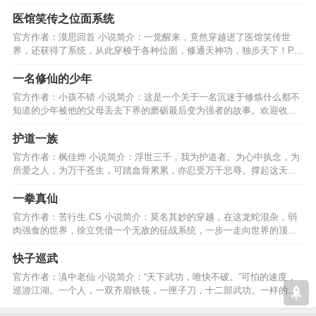
一切仅仅是一个开始..\…
医馆笑传之位面系统
官方作者：漠思回首 小说简介：一觉醒来，竟然穿越进了医馆笑传世
界，还获得了系统，从此穿梭于各种位面，修通天神功，独步天下！PS:
更新不稳定，请谅解！…
一名修仙的少年
官方作者：小孩不错 小说简介：这是一个关于一名沉迷于修炼什么都不
知道的少年被他的父母丢去下界的磨砺最后变为强者的故事。欢迎收看
沉迷修仙的少年！！！…
护道一族
官方作者：枫佳烨 小说简介：浮世三千，我为护道者。为心中执念，为
所爱之人，为万千苍生，可踏血骨累累，亦忍受万千悲辱。撑起这天，
踏着大地，化身规则。…
一拳真仙
官方作者：苦行生.CS 小说简介：莫名其妙的穿越，在这龙蛇混杂，弱
肉强食的世界，徐立凭借一个无敌的征战系统，一步一走向世界的顶
端，一拳问鼎，无可匹敌。…
快子巡武
官方作者：滇中老仙 小说简介：“天下武功，唯快不破。”可怕的速度，
巡游江湖。一个人，一双齐眉铁筷，一匣子刀，十二部武功。一样的武
侠，不一样的世界。…