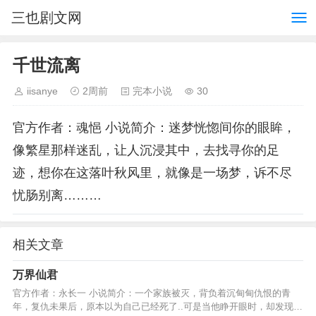
三也剧文网
千世流离
iisanye
2周前
完本小说
30
官方作者：魂悒 小说简介：迷梦恍惚间你的眼眸，
像繁星那样迷乱，让人沉浸其中，去找寻你的足
迹，想你在这落叶秋风里，就像是一场梦，诉不尽
忧肠别离………
相关文章
万界仙君
官方作者：永长一 小说简介：一个家族被灭，背负着沉甸甸仇恨的青
年，复仇未果后，原本以为自己已经死了..可是当他睁开眼时，却发现这