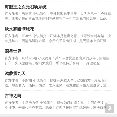
过自己的亲生母亲呢？…
海贼王之次元召唤系统
官方作者：隽墨筱 小说简介：穿越到海贼王世界，以为自己一生会碌碌
无为或者短暂的被杀死没想到竟然得到了一个二次元召唤系统，从此他
走上了巅峰之路…………
秋水寒断满城花
官方作者：江凌忆 小说简介：江湖本是包容之意，江湖没有对与错，没
有是与非；因情伤退隐六载，今贵公子重出江湖，是无端摊上的江湖
事，还是情伤的救赎………
源星世界
官方作者：妖精J小姐 小说简介：某个从旮旯里冒出来的少年，脚踏自
行车，头顶傲娇猫，嘴叼大烧饼，系个祖传护身符，一身运动服......我
的征途在星辰大海！…
鸿蒙震九天
官方作者：小趣翊 小说简介：他拥有鸿蒙天体，坐拥前方一片光明大
道。却因卷入一场惊天阴谋，陷入迷障，看龙啸如何破万重迷雾，重见
光明，终成就至尊鸿蒙。…
古神之嗣
官方作者：十点法力值 小说简介：战火为何而燃？秋叶为何而落？天性
不可夺。吾辈心中亦有惑。怒拳为谁握？护国安邦惩奸恶，道法自然除
心魔。吾辈何以为战？…