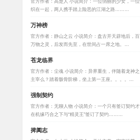
官方作者：高楚人 小说简介：一位俏丽的少女，一
织在一起，两人携手踏上险恶的江湖之路………
万神榜
官方作者：静山之云 小说简介：盘古开天辟地后，
万物之灵，后发而先至，在世间占一席之地。…
苍龙临界
官方作者：尘魂 小说简介：异界重生，伴随着龙神
主宰么？踏着骸骨阶梯，坐上第一王座。。。。…
强制契约
官方作者：无聊人物 小说简介：一个只有签订契约
在机缘巧合之下与“精灵王”签订了契约………
捭阖志