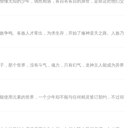
位懵懂无知的少年，偶然相遇，各自有各自的身世，是命运把他们交
百族争鸣。各族人才辈出，为求生存，开始了修神逆天之路。人族乃
之子，那个世界，没有斗气，魂力，只有幻气，龙神主人能成为异界
才能使用元素的世界，一个少年却不能与任何精灵签订契约，不过却