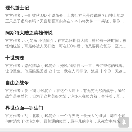
角都有着现实的影子。…
现代道士记
官方作者：一叶败秋.QD 小说简介：上古仙神只是传说吗？山神土地龙
王只是子虚乌有吗？天宫是否真实存在？本书将为你一一揭晓，带你走
进不一样的修道之路！…
阿斯特大陆之英雄传说
官方作者：cxj梵乐 小说简介：在古老阿斯特大陆，曾经有一段时间，被
怪物统治，可最终被人民打败，可在100年后，他又要再次复苏，至此英
雄们能在打败他吗？…
十世筑魂
官方作者：悠然情场 小说简介：她说:我给自己十世，去寻找你的残魂。
让你重生。他眉眼温柔道:这十世，我在人间等你。她说:十个你，无论怎
样，都是我爱的你。…
自由之战争
官方作者：爱上我 小说简介：在这个大陆上，有无穷无尽的战争，虽然
战争是冷酷的，但为了这片美好大陆，许多人在努力着，奋斗着，坚信
着，人类最后的希望。…
界世位面—罗生门
官方作者：乱世北歌 小说简介：一个万界史上最强大的组织，却在不知
何时消失于混沌之中。最普通的位面，最平凡的少年，从死亡中醒来。
混沌洪荒，罗生门下。…