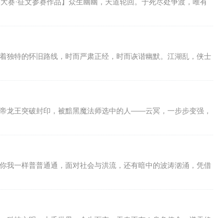
文学大赛·征文参赛作品】众生幽幽，天道轮回。于死尽处争渡，唯有
有着独特的怀旧路线，时而严肃正经，时而诙谐幽默。江湖乱，侠士
炎帝龙王突破封印，被黯黑魔法师选中的人——云冥，一步步变强，
与你我一样普普通通，面对社会与洪流，还有暗中的波涛汹涌，凭借