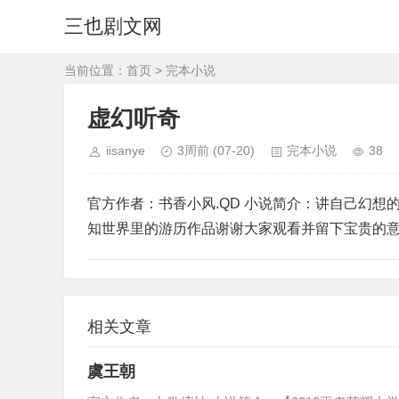
三也剧文网
当前位置：
首页
>
完本小说
虚幻听奇
iisanye
3周前
(07-20)
完本小说
38
官方作者：书香小风.QD 小说简介：讲自己幻
知世界里的游历作品谢谢大家观看并留下宝贵的
相关文章
虞王朝