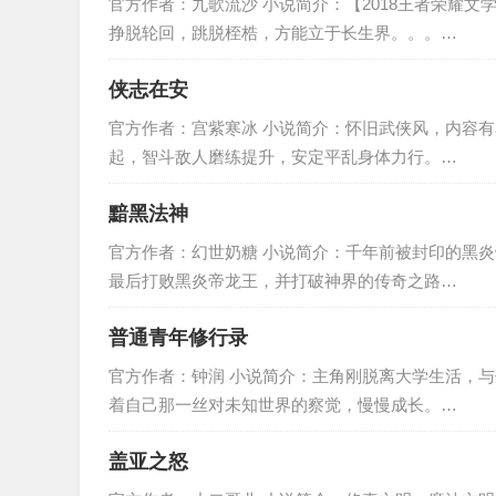
官方作者：九歌流沙 小说简介：【2018王者荣耀
挣脱轮回，跳脱桎梏，方能立于长生界。。。…
侠志在安
官方作者：宫紫寒冰 小说简介：怀旧武侠风，内容
起，智斗敌人磨练提升，安定平乱身体力行。…
黯黑法神
官方作者：幻世奶糖 小说简介：千年前被封印的黑
最后打败黑炎帝龙王，并打破神界的传奇之路…
普通青年修行录
官方作者：钟润 小说简介：主角刚脱离大学生活，
着自己那一丝对未知世界的察觉，慢慢成长。…
盖亚之怒