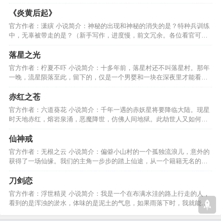
“今天，你穿了吗？”…
《炎黄后起》
官方作者：潇縯 小说简介：神秘的出现和神秘的消失的是？特种兵训练
中，无辜被带走的是？（新手写作，进度慢，前文冗余。各位看官可休
息读作，不适合追逐。）…
落星之光
官方作者：柠夏不吓 小说简介：十多年前，落星村还不叫落星村。那年
一晚，流星陨落至此，留下的，仅是一个男婴和一块在深夜里才能看见
绿色光线的陨石......…
赤红之苍
官方作者：六道葵花 小说简介：千年一遇的赤妖星将要降临大陆。现星
时天地赤红，熔岩泉涌，恶魔降世，仿佛人间地狱。此劫世人又如何去
化解，最后是结还是劫？…
仙神戒
官方作者：无根之云 小说简介：偏僻小山村的一个孤独流浪儿，意外的
获得了一场仙缘。我们的主角一步步的踏上仙途，从一个籍籍无名的孤
儿到纵横凡灵仙三界，…
刀剑恋
官方作者：浮世精灵 小说简介：我是一个在布满水洼的路上行走的人，
看到的是浑浊的淤水，体味的是泥土的气息，如果雨落下时，我就能看
到水洼里的点点涟漪。…