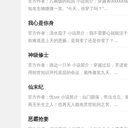
官方作者：八碗饭的轮回 小说简介：穿越者00000
知名生物微微一笑。“今天，你穿了吗？”…
我心是你身
官方作者：清水茄子 小说简介：我不需要心就能活
前难道是上天的恩赐，是我变了还是你变了？…
神级修士
官方作者：路边一只羊 小说简介：穿越过后，齐进
用前世知识拜托底层的命运，最终傲笑九天。…
仙末纪
官方作者：忧ser 小说简介：仙门陨落，帝法当立
再无长生之人！也再无人能免世世轮回之苦。…
恶霸抢妻