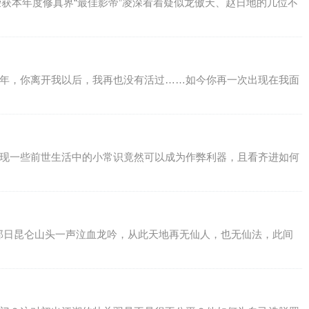
0荣获本年度修真界“最佳影帝”凌深看着疑似龙傲天、赵日地的几位不
千年，你离开我以后，我再也没有活过……如今你再一次出现在我面
发现一些前世生活中的小常识竟然可以成为作弊利器，且看齐进如何
。那日昆仑山头一声泣血龙吟，从此天地再无仙人，也无仙法，此间