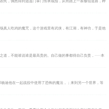
的农民，偶然得到逍遥门掌门传承戒指，从而踏上一条修仙道路，种
一场真人吃鸡的魔咒，这个游戏里有武侠，有江湖，有神功，于是他
道，不能谁说谁是最高贵的。自己做的事都得自己负责，·····本
的魔法师杨迪他在一起战役中使用了恐怖的魔法，；来到另一个世界，等