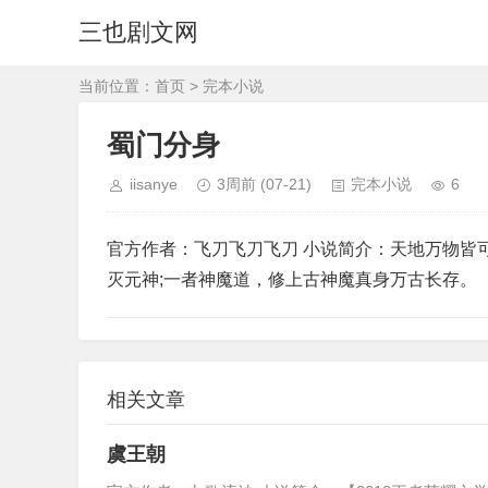
三也剧文网
当前位置：
首页
>
完本小说
蜀门分身
iisanye
3周前
(07-21)
完本小说
6
官方作者：飞刀飞刀飞刀 小说简介：天地万物皆
灭元神;一者神魔道，修上古神魔真身万古长存。
相关文章
虞王朝