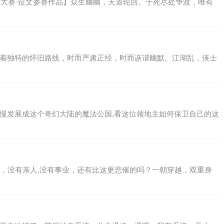
文学大赛·征文参赛作品】众生幽幽，天道轮回。于死尽处争渡，唯有
有着独特的怀旧路线，时而严肃正经，时而诙谐幽默。江湖乱，侠士
慢慢发展成这个奇幻大陆的魔法公国,看这位领地主如何保卫自己的这
历，没有亲人.没有事业，还有比这更悲催的吗？一朝穿越，双重身