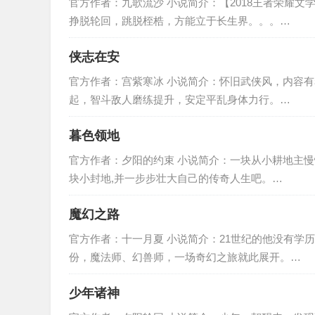
官方作者：九歌流沙 小说简介：【2018王者荣耀
挣脱轮回，跳脱桎梏，方能立于长生界。。。…
侠志在安
官方作者：宫紫寒冰 小说简介：怀旧武侠风，内容
起，智斗敌人磨练提升，安定平乱身体力行。…
暮色领地
官方作者：夕阳的约束 小说简介：一块从小耕地主
块小封地,并一步步壮大自己的传奇人生吧。…
魔幻之路
官方作者：十一月夏 小说简介：21世纪的他没有学
份，魔法师、幻兽师，一场奇幻之旅就此展开。…
少年诸神