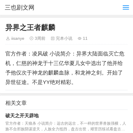
三也剧文网
异界之王者麒麟
iisanye
3周前
完本小说
11
官方作者：凌风破 小说简介：异界大陆面临灭亡危
机，仁慈的神龙于十三亿华夏儿女中选出了他并给
予他仅次于神龙的麒麟血脉，和龙神之剑。开始了
异世征途。不是YY绝对精彩。
相关文章
破天之开天辟地
官方作者：天狼杀 小说简介：远古的远古，不一样的世界兽族强横，人
族不合邪族阴谋逆天，人族全力抵挡，盘古出世，艰苦历练试看盘古如