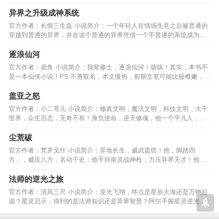
何走向巅峰，开天辟地…
异界之升级成神系统
官方作者：长恨三生磊 小说简介：一个年轻人在情场失意之后被普通的
穿越到普通的异界，并在这个普通的异界凭借一个不普通的系统成为一
个不普通的神的故事。…
逐浪仙河
官方作者：鼎鱼 小说简介：我辈修士，逐浪仙河！咳咳！其实，本书不
是一本仙侠小说！PS:不善取名，本文慢热，前期文笔可能比较稚嫩，不
过后面章节绝对精彩！…
盖亚之怒
官方作者：小二哥儿 小说简介：修真文明，魔法文明，科技文明，大千
世界，众生百态，无奇不有！身负使命，逆天修魂，他一个平凡人，创
造了一个又一个的奇迹！…
尘荒破
官方作者：梵罗戈什 小说简介：异地长生，威武盖世！他，脚踏四
方，，威压八方，名动千史；他手持南灵战神枪，力压异界天才！他指
着苍天大号：且看我破尘荒！…
法师的逆光之旅
官方作者：清风三尺 小说简介：逆光飞翔，终点是星辰大海还是万物起
源？星灵启示，得到的是法师知识还是异界智慧？阿尔手握星灵逆光而
行，终将看到怎样的风景…