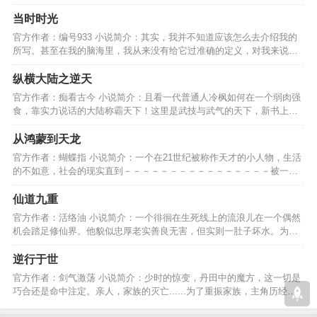
仇还是新的开始......…
当时时光
官方作者：编号933 小说简介：其实，我并不知道应该怎么去介绍我的
所写。甚至在我的脑海里，我从来没有给它过准确的定义，对我来说，
可能这不仅是一本小说。…
纵横大陆之逆天
官方作者：痴看古今 小说简介：且看一代普通人冷枫如何在一个弱肉强
食，靠实力说话的大陆称霸天下！这里是武技与武气的天下，新书上
架，大家多多捧场！谢啦…
从鸿蒙到天龙
官方作者：蝴蝶指 小说简介：一个在21世纪被称作天才的小人物，生活
的不如意，社会的现实直到－－－－－－－－－－－－－－－－被一道
鸿蒙紫雷送到鸿蒙时期。…
仙道九重
官方作者：活络油 小说简介：一个徘徊在生死线上的流浪儿在一个偶然
机会踏足修仙界。他貌似忠厚老实善良无害，但实则一肚子坏水。为人
亦正亦邪，恩仇必报！…
逆行于世
官方作者：剑气激荡 小说简介：少时的惊变，丹田中的魔方，这一切是
巧合还是命中注定。亲人，家族的灭亡......为了重振家族，主角历经磨
难，一路逆天而行。…