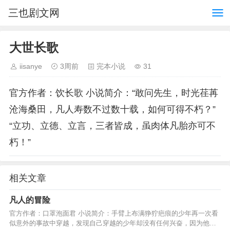
三也剧文网
大世长歌
iisanye
3周前
完本小说
31
官方作者：饮长歌 小说简介：“敢问先生，时光荏苒
沧海桑田，凡人寿数不过数十载，如何可得不朽？”
“立功、立德、立言，三者皆成，虽肉体凡胎亦可不
朽！”
相关文章
凡人的冒险
官方作者：口罩泡面君 小说简介：手臂上布满狰狞疤痕的少年再一次看
似意外的事故中穿越，发现自己穿越的少年却没有任何兴奋，因为他觉