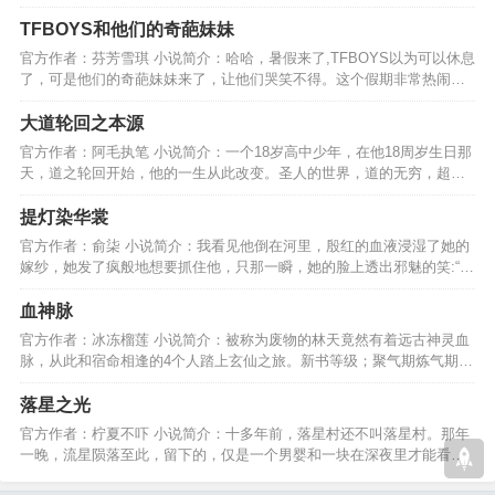
得......好麻烦啊！！…
TFBOYS和他们的奇葩妹妹
官方作者：芬芳雪琪 小说简介：哈哈，暑假来了,TFBOYS以为可以休息
了，可是他们的奇葩妹妹来了，让他们哭笑不得。这个假期非常热闹，
（好奇葩的妹妹啊~^O^）…
大道轮回之本源
官方作者：阿毛执笔 小说简介：一个18岁高中少年，在他18周岁生日那
天，道之轮回开始，他的一生从此改变。圣人的世界，道的无穷，超越
大道，成就道之本源。…
提灯染华裳
官方作者：俞柒 小说简介：我看见他倒在河里，殷红的血液浸湿了她的
嫁纱，她发了疯般地想要抓住他，只那一瞬，她的脸上透出邪魅的笑:“你
终究还是去了……”…
血神脉
官方作者：冰冻榴莲 小说简介：被称为废物的林天竟然有着远古神灵血
脉，从此和宿命相逢的4个人踏上玄仙之旅。新书等级；聚气期炼气期结
丹期丹变期暴丹化仙…
落星之光
官方作者：柠夏不吓 小说简介：十多年前，落星村还不叫落星村。那年
一晚，流星陨落至此，留下的，仅是一个男婴和一块在深夜里才能看见
绿色光线的陨石......…