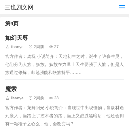
三也剧文网
第9页
如幻天尊
iisanye
2周前
27
官方作者：离杬 小说简介：天地初生之时，诞生了许多生灵，
他们分为人族，妖族。妖族在力量上天生要强于人族，但是人
族通过修炼，却勉强能和妖族持平………
魔索
iisanye
2周前
28
官方作者：龙舞阳光 小说简介：当现世中出现怪物，当废材遇
到废人，当踏上了控术者的路，当正义战胜黑暗后，他还会拥
有一颗稚子之心么，他，会改变吗？…