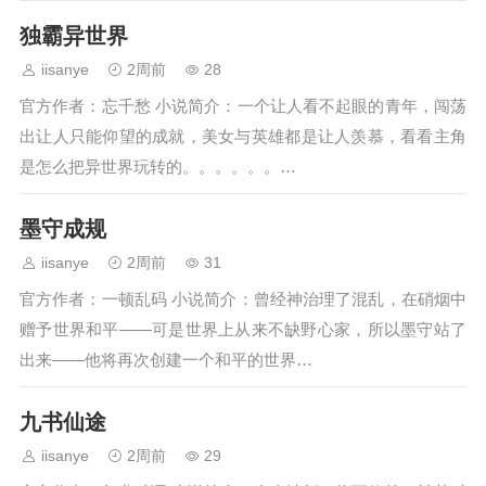
独霸异世界
iisanye
2周前
28
官方作者：忘千愁 小说简介：一个让人看不起眼的青年，闯荡
出让人只能仰望的成就，美女与英雄都是让人羡慕，看看主角
是怎么把异世界玩转的。。。。。。…
墨守成规
iisanye
2周前
31
官方作者：一顿乱码 小说简介：曾经神治理了混乱，在硝烟中
赠予世界和平——可是世界上从来不缺野心家，所以墨守站了
出来——他将再次创建一个和平的世界…
九书仙途
iisanye
2周前
29