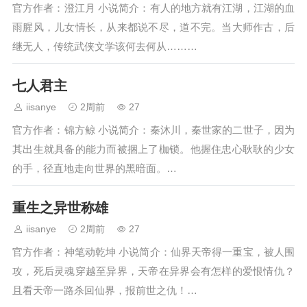
官方作者：澄江月 小说简介：有人的地方就有江湖，江湖的血
雨腥风，儿女情长，从来都说不尽，道不完。当大师作古，后
继无人，传统武侠文学该何去何从………
七人君主
iisanye
2周前
27
官方作者：锦方鲸 小说简介：秦沐川，秦世家的二世子，因为
其出生就具备的能力而被捆上了枷锁。他握住忠心耿耿的少女
的手，径直地走向世界的黑暗面。…
重生之异世称雄
iisanye
2周前
27
官方作者：神笔动乾坤 小说简介：仙界天帝得一重宝，被人围
攻，死后灵魂穿越至异界，天帝在异界会有怎样的爱恨情仇？
且看天帝一路杀回仙界，报前世之仇！…