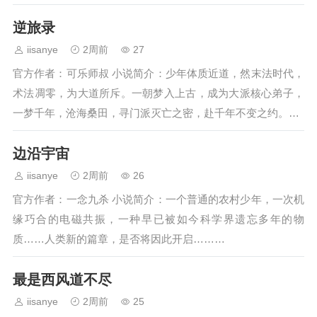
逆旅录
iisanye
2周前
27
官方作者：可乐师叔 小说简介：少年体质近道，然末法时代，
术法凋零，为大道所斥。一朝梦入上古，成为大派核心弟子，
一梦千年，沧海桑田，寻门派灭亡之密，赴千年不变之约。…
边沿宇宙
iisanye
2周前
26
官方作者：一念九杀 小说简介：一个普通的农村少年，一次机
缘巧合的电磁共振，一种早已被如今科学界遗忘多年的物
质……人类新的篇章，是否将因此开启………
最是西风道不尽
iisanye
2周前
25